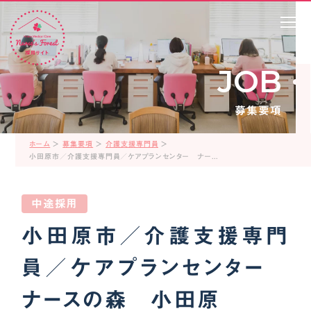
JOB
募集要項
ホーム
＞
募集要項
＞
介護支援専門員
＞
小田原市／介護支援専門員／ケアプランセンター ナースの森 小田原
中途採用
小田原市／介護支援専門
員／ケアプランセンター
ナースの森 小田原